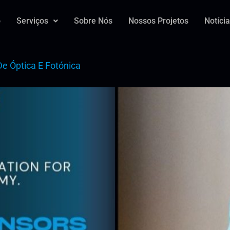
o
Serviços
Sobre Nós
Nossos Projetos
Notíci
De Óptica E Fotónica